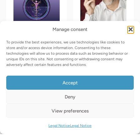
variants.
variants.
The
The
options
options
may
may
Manage consent
be
be
chosen
chosen
To provide the best experiences, we use technologies like cookies to
store and/or access device information. Consenting to these
on
Candidalism –
on
Forbidden Health
technologies will allow us to process data such as browsing behavior or
Camouflaged systems
“Incurable was yesterday”
the
the
unique IDs on this site. Not consenting or withdrawing consent may
detected; dangers
adversely affect certain features and functions.
eliminated
product
product
Select options
11.90
€
–
24.00
€
page
page
Select options
VAT Excluded
Accept
24.95
€
VAT Excluded
Deny
View preferences
0
Distribuciones Samvete S.L.
Distributors map
Privacy Policy
Legal Notice
Legal Notice
C/Princesa 31 2º-3. Madrid 28008
Cookie Policy
B13889324