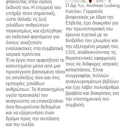
φτάνοντας στην όγδοη
Ο Δρ. h.c. Andreas Ludwig
έκδοσή του. Η επιρροή του
Kalcker, Γερμανός
υπήρξε τόσο σημαντική,
βιοφυσικός με έδρα την
ώστε άλλαξε τη ζωή
Ελβετία, έχει διακριθεί για
χιλιάδων ανθρώπων
την πρωτοποριακή του
παγκοσμίως και εξελίχθηκε
έρευνα σχετικά με το
σε εκδοτικό φαινόμενο για
διοξείδιο του χλωρίου και
όσους αναζητούν
την εξελιγμένη μορφή του,
εναλλακτικές στα συμβατικά
CDS, αναδεικνύοντας τις
ιατρικά πρότυπα.
θεραπευτικές εφαρμογές
Ένα έργο που αμφισβητεί το
τους σε διάφορες ιατρικές
κατεστημένο μέσα από μια
καταστάσεις. Είναι
προσέγγιση βασισμένη τόσο
συγγραφέας πολλών
σε αποδείξεις όσο και στις
αναγνωρισμένων βιβλίων
εμπειρίες χιλιάδων
και έχει λάβει πολυάριθμα
ανθρώπων. Το Κατακτημένη
βραβεία και διακρίσεις για
υγεία προσκαλεί τον
την επιστημονική του
αναγνώστη να επανεξετάσει
συμβολή.
όσα θεωρούνται δεδομένα
και να εξερευνήσει έναν
δρόμο προς την αυτοΐαση
και την ευεξία.