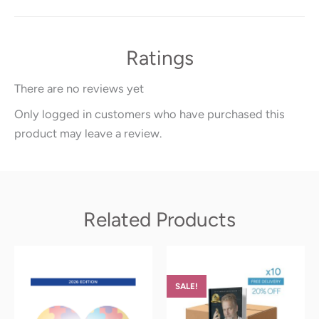
Ratings
There are no reviews yet
Only logged in customers who have purchased this
product may leave a review.
Related Products
Original
Current
This
price
price
product
was:
is:
SALE!
has
299.00€.
239.20€.
multiple