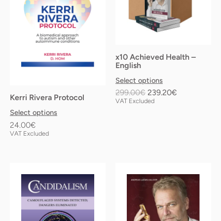
variants.
The
options
may
x10 Achieved Health –
be
English
chosen
Select options
on
299.00
€
239.20
€
Kerri Rivera Protocol
the
VAT Excluded
Select options
product
24.00
€
page
VAT Excluded
Price
This
This
range:
product
product
11.90€
has
has
through
multiple
multiple
24.00€