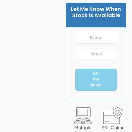
Let Me Know When
Stock Is Available
Let
me
know
Multiple
SSL Online