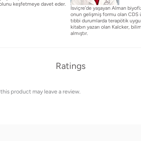
 yolunu keşfetmeye davet eder.
İsviçre’de yaşayan Alman biyofiz
onun gelişmiş formu olan CDS üz
tıbbi durumlarda terapötik uygu
kitabın yazarı olan Kalcker, bili
almıştır.
Ratings
his product may leave a review.