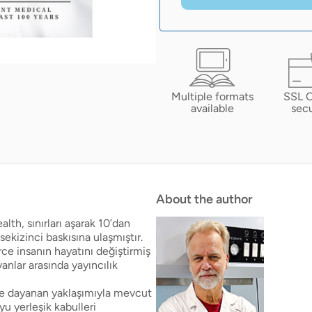
Multiple formats
SSL O
available
secu
About the author
th, sınırları aşarak 10’dan
sekizinci baskısına ulaşmıştır.
rce insanın hayatını değiştirmiş
yanlar arasında yayıncılık
de dayanan yaklaşımıyla mevcut
u yerleşik kabulleri