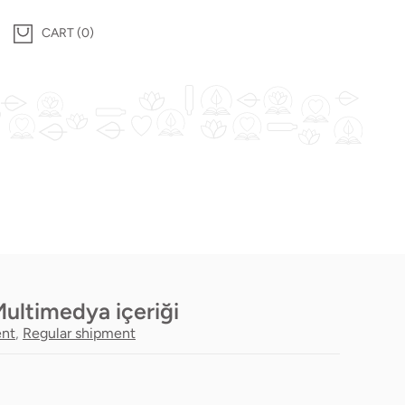
0
Multimedya içeriği
ent
,
Regular shipment