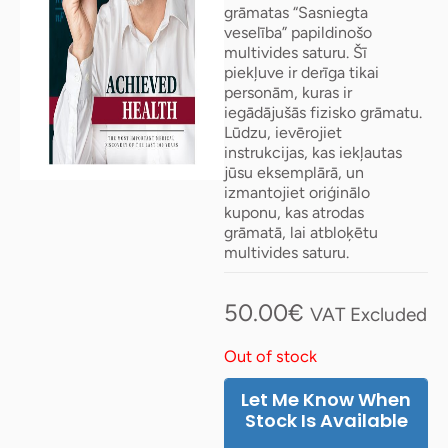
grāmatas “Sasniegta
veselība” papildinošo
multivides saturu. Šī
piekļuve ir derīga tikai
personām, kuras ir
iegādājušās fizisko grāmatu.
Lūdzu, ievērojiet
instrukcijas, kas iekļautas
jūsu eksemplārā, un
izmantojiet oriģinālo
kuponu, kas atrodas
grāmatā, lai atbloķētu
multivides saturu.
50.00
€
VAT Excluded
Out of stock
Let Me Know When
Stock Is Available