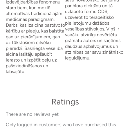
izdevējdarbības fenomenu
par hlora dioksīdu un tā
starp tiem, kuri meklē
uzlaboto formu CDS,
alternatīvas tradicionālajām
uzsverot to terapeitisko
medicīnas paradigmām.
pielietojumu dažādos
Darbs, kas izaicina pastāvošo
veselības stāvokļos. Viņš ir
kārtību ar pieeju, kas balstīta
vairāku atzinīgi novērtētu
gan uz pierādījumiem, gan
grāmatu autors un saņēmis
uz tūkstošiem cilvēku
daudzus apbalvojumus un
pieredzi. Sasniegta veselība
atzinības par savu zinātnisko
aicina lasītāju apšaubīt
ieguldījumu.
ierasto un izpētīt ceļu uz
pašdziedināšanos un
labsajūtu.
Ratings
There are no reviews yet
Only logged in customers who have purchased this