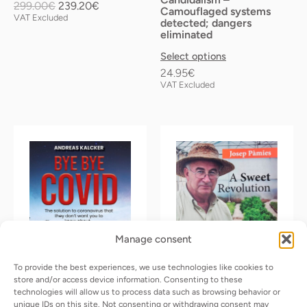
on
299.00
€
239.20
€
Camouflaged systems
the
VAT Excluded
detected; dangers
eliminated
product
page
Select options
24.95
€
VAT Excluded
Price
Price
This
This
range:
range:
product
product
7.00€
17.00€
has
has
through
through
multiple
multiple
17.00€
19.00€
variants.
variants.
The
The
Manage consent
options
options
may
may
To provide the best experiences, we use technologies like cookies to
be
be
store and/or access device information. Consenting to these
technologies will allow us to process data such as browsing behavior or
chosen
chosen
unique IDs on this site. Not consenting or withdrawing consent may