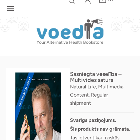
Skip
to
content
Your Alternative Health Bookstore
Sasniegta veselība –
Multivides saturs
Natural Life
Multimedia
,
Content
Regular
,
shipment
Svarīgs paziņojums.
Šis produkts nav grāmata.
Tas ietver tikai fiziskās