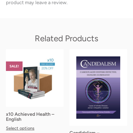
product may leave a review.
Related Products
Original
Current
This
price
price
product
was:
is:
SALE!
has
299.00€.
239.20€.
multiple
variants.
The
options
may
x10 Achieved Health –
be
English
chosen
Select options
Candidalism –