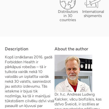
Distributors
International
in 30
shipments
countries
Description
About the author
Kopš iznākšanas 2016. gadā
Forbidden Health ir
pārkāpusi robežas – tā ir
tulkota vairāk nekā 10
valodās un izplatīta vairāk
nekā 30 valstīs, sasniedzot
jau astoto izdevumu. Tās
ietekme ir bijusi tik
Dr. h.c. Andreas Ludwig
nozīmīga, ka tā ir mainījusi
Kalcker, vācu biofiziķis, kas
tūkstošiem cilvēku dzīvi visā
dzīvo Šveicē, ir izcēlies ar
pasaulē un kļuvusi par
savu novatorisko pētījumu